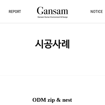
REPORT
NOTICE
시공사례
ODM zip & nest